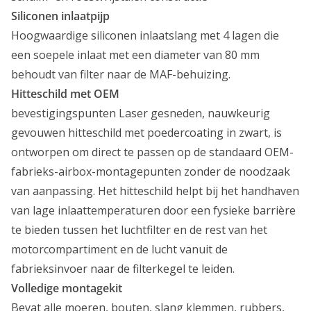
k
s
Siliconen inlaatpijp
e
:
Hoogwaardige siliconen inlaatslang met 4 lagen die
p
€
een soepele inlaat met een diameter van 80 mm
r
2
behoudt van filter naar de MAF-behuizing.
i
9
Hitteschild met OEM
j
0
bevestigingspunten Laser gesneden, nauwkeurig
s
,
gevouwen hitteschild met poedercoating in zwart, is
w
0
ontworpen om direct te passen op de standaard OEM-
a
0
fabrieks-airbox-montagepunten zonder de noodzaak
s
.
van aanpassing. Het hitteschild helpt bij het handhaven
:
van lage inlaattemperaturen door een fysieke barrière
€
te bieden tussen het luchtfilter en de rest van het
3
motorcompartiment en de lucht vanuit de
0
fabrieksinvoer naar de filterkegel te leiden.
0
Volledige montagekit
,
Bevat alle moeren, bouten, slang klemmen, rubbers,