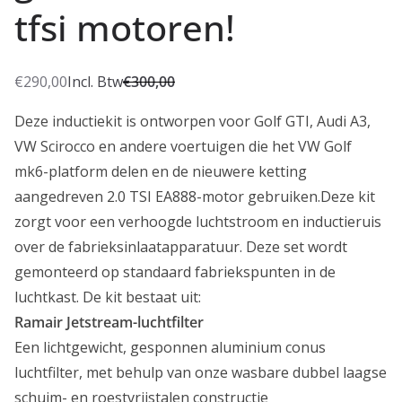
tfsi motoren!
€
290,00
Incl. Btw
€
300,00
O
H
o
u
Deze inductiekit is ontworpen voor Golf GTI, Audi A3,
r
i
VW Scirocco en andere voertuigen die het VW Golf
s
d
mk6-platform delen en de nieuwere ketting
p
i
aangedreven 2.0 TSI EA888-motor gebruiken.
Deze kit
r
g
zorgt voor een verhoogde luchtstroom en inductieruis
o
e
over de fabrieksinlaatapparatuur.
Deze set wordt
n
p
gemonteerd op standaard fabriekspunten in de
k
r
luchtkast.
De kit bestaat uit:
e
i
Ramair Jetstream-luchtfilter
l
j
Een lichtgewicht, gesponnen aluminium conus
i
s
luchtfilter, met behulp van onze wasbare dubbel laagse
j
i
schuim- en roestvrijstalen constructie