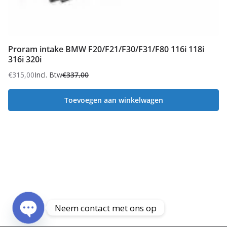
Proram intake BMW F20/F21/F30/F31/F80 116i 118i
316i 320i
€
315,00
Incl. Btw
€
337,00
Oorspronkelijke
Huidige
prijs
prijs
Toevoegen aan winkelwagen
was:
is:
€337,00.
€315,00.
Neem contact met ons op