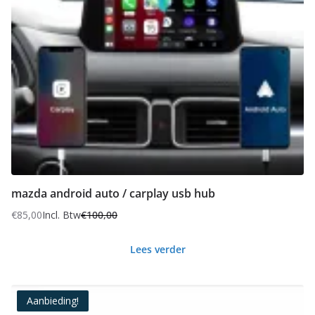
mazda android auto / carplay usb hub
€
85,00
Incl. Btw
€
100,00
Oorspronkelijke
Huidige
prijs
prijs
Lees verder
was:
is:
€100,00.
€85,00.
Aanbieding!