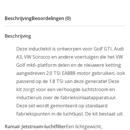
voor
de
Beschrijving
Beoordelingen (0)
1.8
tfsi
Beschrijving
motoren!
aantal
Deze inductiekit is ontworpen voor Golf GTI, Audi
A3, VW Scirocco en andere voertuigen die het VW
Golf mk6-platform delen en de nieuwere ketting
aangedreven 2.0 TSI EA888-motor gebruiken, ook
passend op de 1.8 TSI van deze generatie!
Deze
kit zorgt voor een verhoogde luchtstroom en
inductieruis over de fabrieksinlaatapparatuur.
Deze set wordt gemonteerd op standaard
fabriekspunten in de luchtkast.
De kit bestaat uit:
Ramair Jetstream-luchtfilter
Een lichtgewicht,