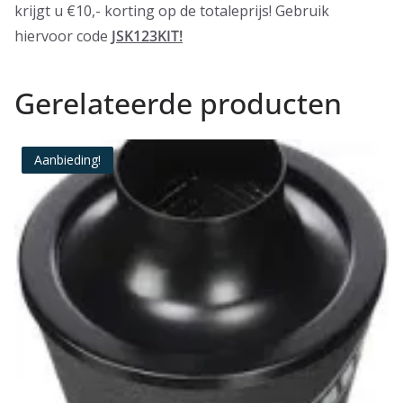
krijgt u €10,- korting op de totaleprijs! Gebruik
hiervoor code
JSK123KIT!
Gerelateerde producten
Aanbieding!