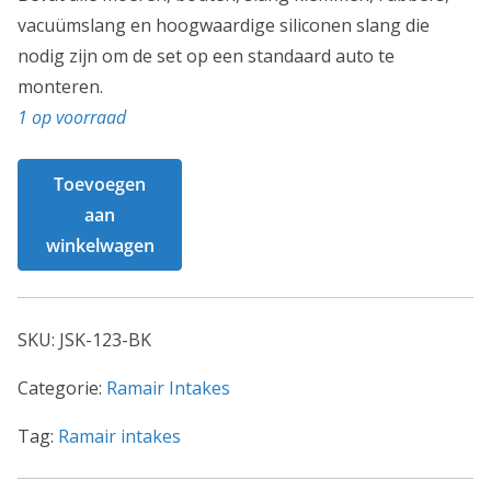
0
vacuümslang en hoogwaardige siliconen slang die
0
nodig zijn om de set op een standaard auto te
.
monteren
.
1 op voorraad
Ramair
Toevoegen
intake
aan
VW
winkelwagen
Golf
GTI
mk6
SKU:
JSK-123-BK
2.0TSI
EA888-
Categorie:
Ramair Intakes
motor.
Tag:
Ramair intakes
ook
geschikt