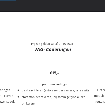
Prijzen gelden vanaf 01.10.2025
VAG- Coderingen
€15,-
premium codings
toringen
Het c
trekhaak inleren (auto's zonder camera, lane assit)
m. Hiervan
modules
start stop deactiveren, (bij sommige type audi's
gewenst ook
fouten.
omkeren)