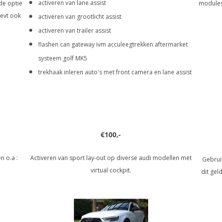
activeren van lane assist
de optie
modules 
 evt ook
activeren van grootlicht assist
activeren van trailer assist
flashen can gateway ivm acculeegtrekken aftermarket
systeem golf MK5
trekhaak inleren auto's met front camera en lane assist
€100,-
 o.a :
Activeren van sport lay-out op diverse audi modellen met
Gebruik
virtual cockpit.
dit gel