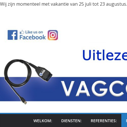
Wij zijn momenteel met vakantie van 25 juli tot 23 augustu
Ga
naar
de
inhoud
WELKOM:
DIENSTEN:
REFERENTIES: