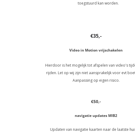
toegstuurd kan worden.
€35,-
Video in Motion vrijschakelen
Hierdoor is het mogelijk tot afspelen van video's tij
rijden. Let op wij zijn niet aansprakelijk voor evt boe
Aanpassing op eigen risico.
€50,-
navigatie updates MIB2
Updaten van navigatie kaarten naar de laatste hu