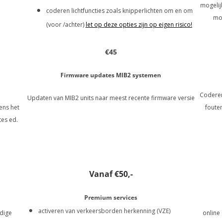
mogelij
coderen lichtfuncties zoals knipperlichten om en om
mog
(voor /achter)
let op deze opties zijn op eigen risico!
€45
Firmware updates MIB2 systemen
Coderen
Updaten van MIB2 units naar meest recente firmware versie
dens het
fouten
tes ed.
Vanaf €50,-
Premium services
activeren van verkeersborden herkenning (VZE)
idige
online