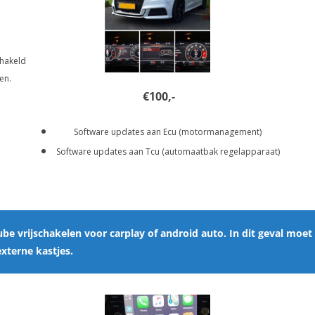
chakeld
en.
€100,-
Software updates aan Ecu (motormanagement)
Software updates aan Tcu (automaatbak regelapparaat)
be vrijschakelen voor carplay of android auto. In dit geval moet
xterne kastjes.