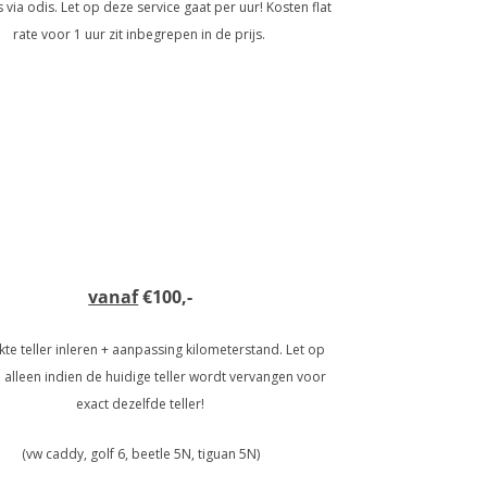
via odis. Let op deze service gaat per uur! Kosten flat
rate voor 1 uur zit inbegrepen in de prijs.
vanaf
€100,-
te teller inleren + aanpassing kilometerstand. Let op
d alleen indien de huidige teller wordt vervangen voor
exact dezelfde teller!
(vw caddy, golf 6, beetle 5N, tiguan 5N)